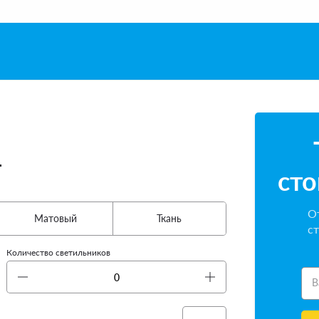
т
сто
От
Матовый
Ткань
ст
Количество светильников
В