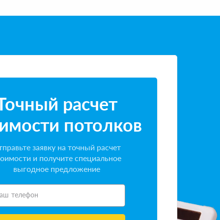
Точный расчет
имости потолков
правьте заявку на точный расчет
оимости и получите специальное
выгодное предложение
аш телефон