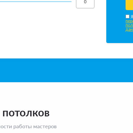
пер
пол
дан
 потолков
мости работы мастеров