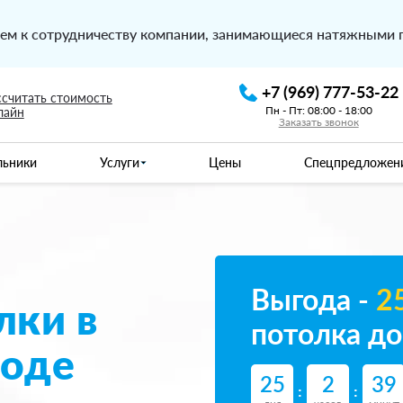
ем к сотрудничеству компании, занимающиеся натяжными 
+7 (969) 777-53-22
ссчитать стоимость
Пн - Пт: 08:00 - 18:00
лайн
Заказать звонок
льники
Услуги
Цены
Спецпредложен
Выгода -
2
лки в
потолка до
роде
25
2
39
:
: