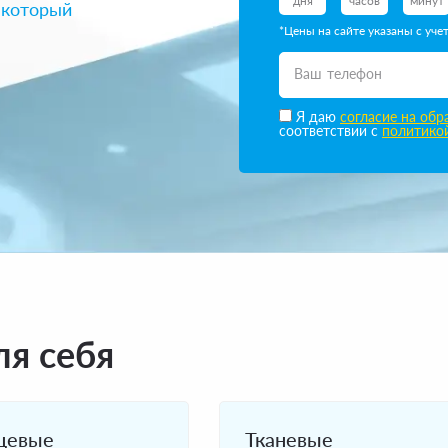
дня
часов
минут
 который
*Цены на сайте указаны с уч
Ваш телефон
Я даю
согласие на об
соответствии с
политикои
я себя
цевые
Тканевые