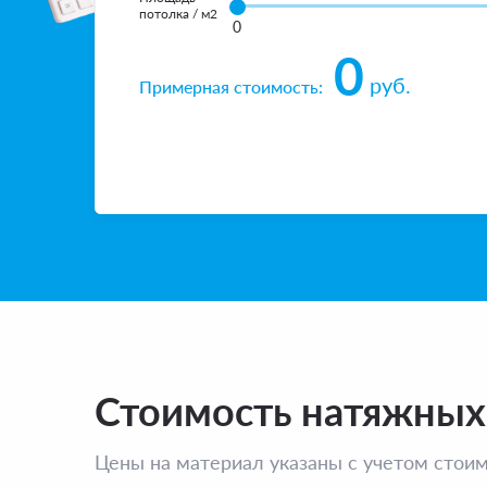
потолка / м2
0
0
руб.
Примерная стоимость
:
Стоимость натяжных
Цены на материал указаны с учетом стои